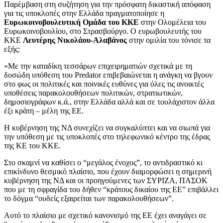
Παρέμβαση στη συζήτηση για την πρόσφατη δικαστική απόφαση
για τις υποκλοπές στην Ελλάδα πραγματοποίησε η
Ευρωκοινοβουλευτική Ομάδα του ΚΚΕ
στην Ολομέλεια του
Ευρωκοινοβουλίου, στο Στρασβούργο. Ο ευρωβουλευτής του
ΚΚΕ
Λευτέρης Νικολάου-Αλαβάνος
στην ομιλία του τόνισε τα
εξής:
«Με την καταδίκη τεσσάρων επιχειρηματιών σχετικά με τη
δυσώδη υπόθεση του Predator επιβεβαιώνεται η ανάγκη να βγουν
στο φως οι πολιτικές και ποινικές ευθύνες για όλες τις ανοικτές
υποθέσεις παρακολουθήσεων πολιτικών, στρατιωτικών,
δημοσιογράφων κ.ά., στην Ελλάδα αλλά και σε τουλάχιστον άλλα
έξι κράτη – μέλη της ΕΕ.
Η κυβέρνηση της ΝΔ συνεχίζει να συγκαλύπτει και να σιωπά για
την υπόθεση με τις υποκλοπές στο τηλεφωνικό κέντρο της έδρας
της ΚΕ του ΚΚΕ.
Στο σκαμνί να καθίσει ο “μεγάλος ένοχος”, το αντιδραστικό κι
επικίνδυνο θεσμικό πλαίσιο, που έχουν διαμορφώσει η σημερινή
κυβέρνηση της ΝΔ και οι προηγούμενες των ΣΥΡΙΖΑ, ΠΑΣΟΚ
που με τη σφραγίδα του δήθεν “κράτους δικαίου της ΕΕ” επιβάλλει
το δόγμα “ουδείς εξαιρείται των παρακολουθήσεων”.
Αυτό το πλαίσιο με σχετικό κανονισμό της ΕΕ έχει αναγάγει σε