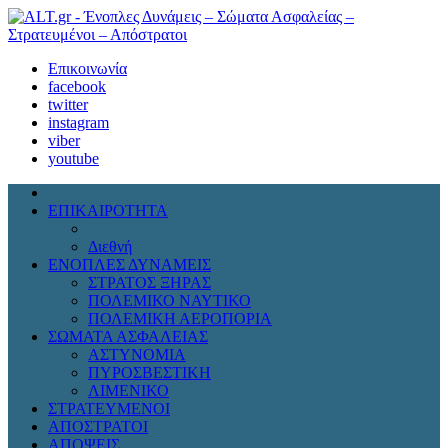
Επικοινωνία
facebook
twitter
instagram
viber
youtube
ΕΠΙΚΑΙΡΟΤΗΤΑ
Πολιτική
Διεθνή
ΕΝΟΠΛΕΣ ΔΥΝΑΜΕΙΣ
ΣΤΡΑΤΟΣ ΞΗΡΑΣ
ΠΟΛΕΜΙΚΟ ΝΑΥΤΙΚΟ
ΠΟΛΕΜΙΚΗ ΑΕΡΟΠΟΡΙΑ
ΣΩΜΑΤΑ ΑΣΦΑΛΕΙΑΣ
ΑΣΤΥΝΟΜΙΑ
ΠΥΡΟΣΒΕΣΤΙΚΗ
ΛΙΜΕΝΙΚΟ
ΣΤΡΑΤΕΥΜΕΝΟΙ
ΑΠΟΣΤΡΑΤΟΙ
ΑΠΟΨΕΙΣ