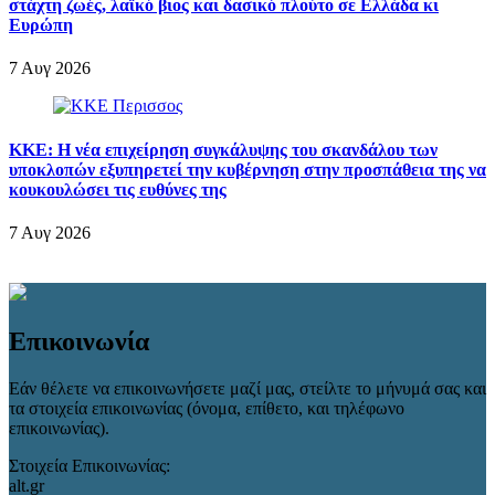
στάχτη ζωές, λαϊκό βιος και δασικό πλούτο σε Ελλάδα κι
Ευρώπη
7 Αυγ 2026
ΚΚΕ: Η νέα επιχείρηση συγκάλυψης του σκανδάλου των
υποκλοπών εξυπηρετεί την κυβέρνηση στην προσπάθεια της να
κουκουλώσει τις ευθύνες της
7 Αυγ 2026
Επικοινωνία
Εάν θέλετε να επικοινωνήσετε μαζί μας, στείλτε το μήνυμά σας και
τα στοιχεία επικοινωνίας (όνομα, επίθετο, και τηλέφωνο
επικοινωνίας).
Στοιχεία Επικοινωνίας:
alt.gr