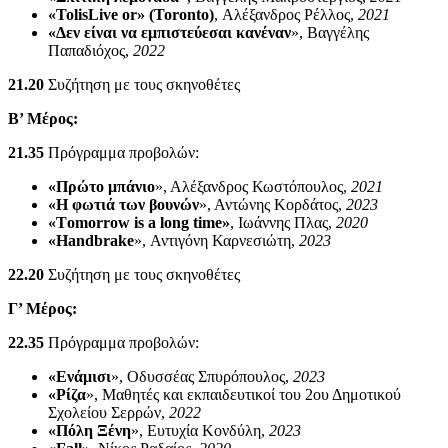
«TolisLive or» (Toronto)
, Αλέξανδρος Ρέλλος,
2021
«Δεν είναι να εμπιστεύεσαι κανέναν
», Βαγγέλης
Παπαδιόχος,
2022
21.20
Συζήτηση με τους σκηνοθέτες
Β’ Μέρος:
21.35
Πρόγραμμα προβολών:
«Πρώτο μπάνιο
», Αλέξανδρος Κωστόπουλος,
2021
«Η φωτιά των βουνών
», Αντώνης Κορδάτος,
2023
«Τomorrow is a long time»
, Ιωάννης Πλας,
2020
«Handbrake
», Αντιγόνη Καρνεσιώτη,
2023
22.20
Συζήτηση με τους σκηνοθέτες
Γ’ Μέρος:
22.35
Πρόγραμμα προβολών:
«Ενάμισι
», Οδυσσέας Σπυρόπουλος,
2023
«Ρίζα
», Μαθητές και εκπαιδευτικοί του 2ου Δημοτικού
Σχολείου Σερρών,
2022
«Πόλη Ξένη
», Ευτυχία Κονδύλη,
2023