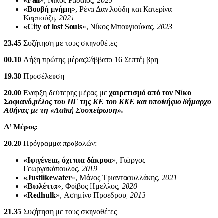
«Fall
», Νίκος Ραδαίος,
2020
«Βουβή μνήμη
», Ρένα Δανιλούδη και Κατερίνα
Καρπούζη,
2021
«City of lost Souls
», Νίκος Μπουγιούκας,
2023
23.45
Συζήτηση με τους σκηνοθέτες
00.10
Λήξη πρώτης μέραςΣάββατο 16 Σεπτέμβρη
19.30
Προσέλευση
20.00
Εναρξη δεύτερης μέρας με
χαιρετισμό από τον Νίκο
Σοφιανό,
μέλος του ΠΓ της ΚΕ του ΚΚΕ και υποψήφιο δήμαρχο
Αθήνας με τη «Λαϊκή Συσπείρωση».
Α’ Μέρος:
20.20
Πρόγραμμα προβολών:
«Ιφιγένεια, όχι πια δάκρυα
», Γιώργος
Γεωργακόπουλος,
2019
«Justlikewater
», Μάνος Τριανταφυλλάκης,
2021
«Βιολέττα
», Φοίβος Ημελλος,
2020
«Redhulk
», Ασημίνα Προέδρου,
2013
21.35
Συζήτηση με τους σκηνοθέτες