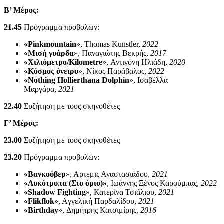
Β’ Μέρος:
21.45
Πρόγραμμα προβολών:
«Pinkmountain
», Thomas Kunstler,
2022
«Μισή γυάρδα
», Παναγιώτης Βεκρής,
2017
«Χιλιόμετρο/Kilometre
», Αντιγόνη Ηλιάδη,
2020
«Κόσμος όνειρο
», Νίκος Παράβαλος,
2022
«Nothing Hollierthana Dolphin
», Ισαβέλλα
Μαργάρα,
2021
22.40
Συζήτηση με τους σκηνοθέτες
Γ’ Μέρος:
23.00
Συζήτηση με τους σκηνοθέτες
23.20
Πρόγραμμα προβολών:
«Βανκούβερ
», Αρτεμις Αναστασιάδου,
2021
«Λυκότρυπα (Στο όριο)»
, Ιωάννης Ξένος Καρούμπας,
2022
«Shadow Fighting
», Κατερίνα Τσιάλιου,
2021
«Flikflok
», Aγγελική Παρδαλίδου,
2021
«Birthday
», Δημήτρης Κατσιμίρης,
2016