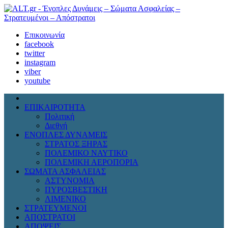
Επικοινωνία
facebook
twitter
instagram
viber
youtube
ΕΠΙΚΑΙΡΟΤΗΤΑ
Πολιτική
Διεθνή
ΕΝΟΠΛΕΣ ΔΥΝΑΜΕΙΣ
ΣΤΡΑΤΟΣ ΞΗΡΑΣ
ΠΟΛΕΜΙΚΟ ΝΑΥΤΙΚΟ
ΠΟΛΕΜΙΚΗ ΑΕΡΟΠΟΡΙΑ
ΣΩΜΑΤΑ ΑΣΦΑΛΕΙΑΣ
ΑΣΤΥΝΟΜΙΑ
ΠΥΡΟΣΒΕΣΤΙΚΗ
ΛΙΜΕΝΙΚΟ
ΣΤΡΑΤΕΥΜΕΝΟΙ
ΑΠΟΣΤΡΑΤΟΙ
ΑΠΟΨΕΙΣ