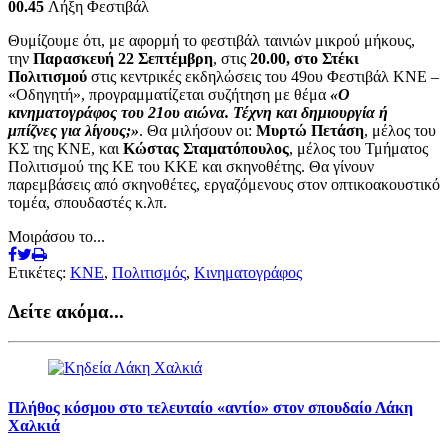
00.45
Λήξη Φεστιβάλ
Θυμίζουμε ότι, με αφορμή το φεστιβάλ ταινιών μικρού μήκους,
την
Παρασκευή 22 Σεπτέμβρη
, στις
20.00, στο Στέκι
Πολιτισμού
στις κεντρικές εκδηλώσεις του 49ου Φεστιβάλ ΚΝΕ –
«Οδηγητή», προγραμματίζεται συζήτηση με θέμα
«Ο
κινηματογράφος του 21ου αιώνα. Τέχνη και δημιουργία ή
μπίζνες για λίγους;»
. Θα μιλήσουν οι:
Μυρτώ Πετάση
, μέλος του
ΚΣ της ΚΝΕ, και
Κώστας Σταματόπουλος
, μέλος του Τμήματος
Πολιτισμού της ΚΕ του ΚΚΕ και σκηνοθέτης. Θα γίνουν
παρεμβάσεις από σκηνοθέτες, εργαζόμενους στον οπτικοακουστικό
τομέα, σπουδαστές κ.λπ.
Μοιράσου το...
Ετικέτες:
KNE
,
Πολιτισμός
,
Κινηματογράφος
Δείτε ακόμα...
Πλήθος κόσμου στο τελευταίο «αντίο» στον σπουδαίο Λάκη
Χαλκιά