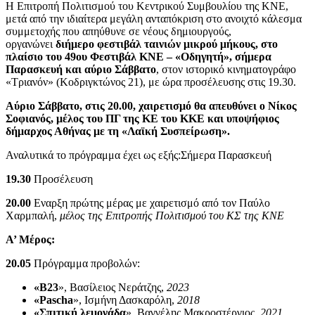
Η Επιτροπή Πολιτισμού του Κεντρικού Συμβουλίου της ΚΝΕ,
μετά από την ιδιαίτερα μεγάλη ανταπόκριση στο ανοιχτό κάλεσμα
συμμετοχής που απηύθυνε σε νέους δημιουργούς,
οργανώνει
διήμερο φεστιβάλ ταινιών μικρού μήκους, στο
πλαίσιο του 49ου Φεστιβάλ ΚΝΕ – «Οδηγητή», σήμερα
Παρασκευή και αύριο Σάββατο
, στον ιστορικό κινηματογράφο
«Τριανόν» (Κοδριγκτώνος 21), με ώρα προσέλευσης στις 19.30.
Αύριο Σάββατο, στις 20.00, χαιρετισμό θα απευθύνει ο Νίκος
Σοφιανός, μέλος του ΠΓ της ΚΕ του ΚΚΕ και υποψήφιος
δήμαρχος Αθήνας με τη «Λαϊκή Συσπείρωση».
Αναλυτικά το πρόγραμμα έχει ως εξής:Σήμερα Παρασκευή
19.30
Προσέλευση
20.00
Εναρξη πρώτης μέρας με χαιρετισμό από τον Παύλο
Χαρμπαλή,
μέλος της Επιτροπής Πολιτισμού του ΚΣ της ΚΝΕ
Α’ Μέρος:
20.05
Πρόγραμμα προβολών:
«Β23
», Βασίλειος Νεράτζης,
2023
«Pascha
», Ισμήνη Δασκαρόλη,
2018
«Σπιτική λεμονάδα
», Βαγγέλης Μακροστέργιος,
2021