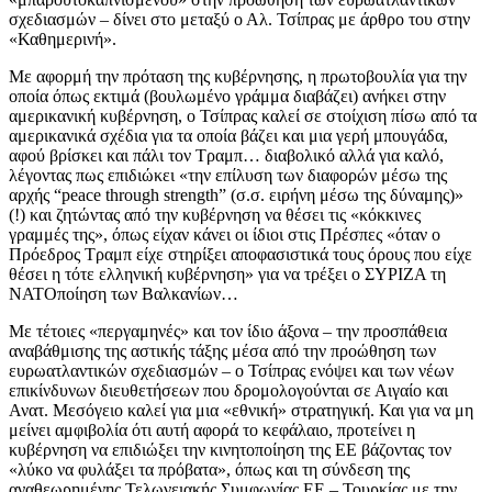
σχεδιασμών – δίνει στο μεταξύ ο Αλ. Τσίπρας με άρθρο του στην
«Καθημερινή».
Με αφορμή την πρόταση της κυβέρνησης, η πρωτοβουλία για την
οποία όπως εκτιμά (βουλωμένο γράμμα διαβάζει) ανήκει στην
αμερικανική κυβέρνηση, ο Τσίπρας καλεί σε στοίχιση πίσω από τα
αμερικανικά σχέδια για τα οποία βάζει και μια γερή μπουγάδα,
αφού βρίσκει και πάλι τον Τραμπ… διαβολικό αλλά για καλό,
λέγοντας πως επιδιώκει «την επίλυση των διαφορών μέσω της
αρχής “peace through strength” (σ.σ. ειρήνη μέσω της δύναμης)»
(!) και ζητώντας από την κυβέρνηση να θέσει τις «κόκκινες
γραμμές της», όπως είχαν κάνει οι ίδιοι στις Πρέσπες «όταν ο
Πρόεδρος Τραμπ είχε στηρίξει αποφασιστικά τους όρους που είχε
θέσει η τότε ελληνική κυβέρνηση» για να τρέξει ο ΣΥΡΙΖΑ τη
ΝΑΤΟποίηση των Βαλκανίων…
Με τέτοιες «περγαμηνές» και τον ίδιο άξονα – την προσπάθεια
αναβάθμισης της αστικής τάξης μέσα από την προώθηση των
ευρωατλαντικών σχεδιασμών – ο Τσίπρας ενόψει και των νέων
επικίνδυνων διευθετήσεων που δρομολογούνται σε Αιγαίο και
Ανατ. Μεσόγειο καλεί για μια «εθνική» στρατηγική. Και για να μη
μείνει αμφιβολία ότι αυτή αφορά το κεφάλαιο, προτείνει η
κυβέρνηση να επιδιώξει την κινητοποίηση της ΕΕ βάζοντας τον
«λύκο να φυλάξει τα πρόβατα», όπως και τη σύνδεση της
αναθεωρημένης Τελωνειακής Συμφωνίας ΕΕ – Τουρκίας με την