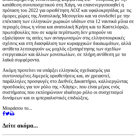
κατάθεση συνυποσχετικού στη Χάγη, να επανενεργοποιηθεί η
πρόταση του 2022 για οριοθέτηση ΑΟΖ και υφαλοκρηπίδας με τις
όμορες χώρες της Ανατολικής Μεσογείου και να συνδεθεί με την
επέκταση των ελληνικών χωρικών υδάτων στα 12 ναυτικά μίλια σε
περιοχές όπως η νότια και ανατολική Κρήτη και το Καστελόριζο,
πρωτοβουλίες που σε καμία περίπτωση δεν μπορούν να
εξαλείψουν τις αιτίες των ανταγωνισμών στις ελληνοτουρκικές
σχέσεις και στη διασφάλιση των κυριαρχικών δικαιωμάτων, αλλά
αντίθετα λειτουργούν ως μοχλός εξυπηρέτησης των σχεδίων
ενεργειακών και άλλων μονοπωλίων, σε πλήρη αντίθεση με τα
λαϊκά συμφέροντα.
Ακόμη προτείνει να υπάρξει ελληνικός σχεδιασμός για
συντονισμένες διμερείς οριοθετήσεις και, αν χρειαστεί,
παράλληλες προσφυγές στο Διεθνές Δικαστήριο, καλλιεργώντας
προσδοκίες για τον ρόλο της «Χάγης», που είναι μέρος ενός
συστήματος που εκπληρώνουν ιδιαίτερο ρόλο οι συσχετισμοί
δυνάμεων και οι ιμπεριαλιστικές επιδιώξεις.
Μοιράσου το...
Δείτε ακόμα...