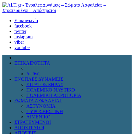
Επικοινωνία
facebook
twitter
instagram
viber
youtube
ΕΠΙΚΑΙΡΟΤΗΤΑ
Πολιτική
Διεθνή
ΕΝΟΠΛΕΣ ΔΥΝΑΜΕΙΣ
ΣΤΡΑΤΟΣ ΞΗΡΑΣ
ΠΟΛΕΜΙΚΟ ΝΑΥΤΙΚΟ
ΠΟΛΕΜΙΚΗ ΑΕΡΟΠΟΡΙΑ
ΣΩΜΑΤΑ ΑΣΦΑΛΕΙΑΣ
ΑΣΤΥΝΟΜΙΑ
ΠΥΡΟΣΒΕΣΤΙΚΗ
ΛΙΜΕΝΙΚΟ
ΣΤΡΑΤΕΥΜΕΝΟΙ
ΑΠΟΣΤΡΑΤΟΙ
ΑΠΟΨΕΙΣ