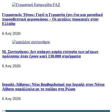
Γερμανικός Τύπος: Γιατί η Γερμανία έχει ένα και μοναδικό
πυροσβεστικό αεροσκάφος – Οι μεγάλες πυρκαγιές στην
Ελλάδα
6 Αυγ 2026
Μ. Συντυχάκης: Δεν υπάρχει καμία επιτυχία των μέτρων
πρόληψης όταν έχουν καεί 130.000 στρέμματα
6 Αυγ 2026
Ισραήλ-Λίβανος: Νέοι βομβαρδισμοί του Ισραήλ στον Νότιο
Λίβανο παράλληλα με το παζάρι στη Ρώμη
6 Αυγ 2026