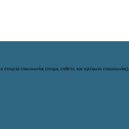
α στοιχεία επικοινωνίας (όνομα, επίθετο, και τηλέφωνο επικοινωνίας)