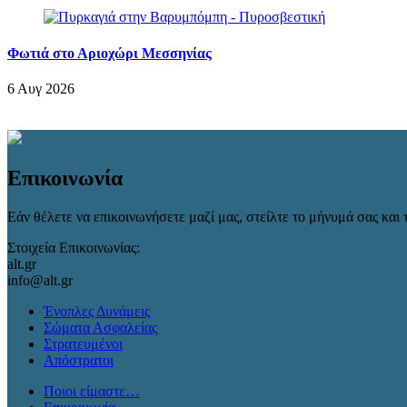
Φωτιά στο Αριοχώρι Μεσσηνίας
6 Αυγ 2026
Επικοινωνία
Εάν θέλετε να επικοινωνήσετε μαζί μας, στείλτε το μήνυμά σας και τ
Στοιχεία Επικοινωνίας:
alt.gr
info@alt.gr
Ένοπλες Δυνάμεις
Σώματα Ασφαλείας
Στρατευμένοι
Απόστρατοι
Ποιοι είμαστε…