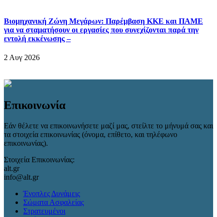
Βιομηχανική Ζώνη Μεγάρων: Παρέμβαση ΚΚΕ και ΠΑΜΕ
για να σταματήσουν οι εργασίες που συνεχίζονται παρά την
εντολή εκκένωσης –
2 Αυγ 2026
Επικοινωνία
Εάν θέλετε να επικοινωνήσετε μαζί μας, στείλτε το μήνυμά σας και
τα στοιχεία επικοινωνίας (όνομα, επίθετο, και τηλέφωνο
επικοινωνίας).
Στοιχεία Επικοινωνίας:
alt.gr
info@alt.gr
Ένοπλες Δυνάμεις
Σώματα Ασφαλείας
Στρατευμένοι