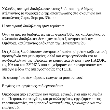
Χιλιάδες απεργοί διαδήλωσαν στους δρόμους της Αθήνας
στέλνοντας το νομοσχέδιο της αποκτήνωσης στα σκουπίδια και
απαιτώντας 7ωρο, 5ήμερο, 35ωρο.
Η απεργιακή διαδήλωση ήταν τεράστια.
Όταν οι πρώτοι διαδηλωτές είχαν φτάσει Όθωνος και Αμαλίας, οι
τελευταίοι διαδηλωτές δεν είχαν ακόμα ξεκινήσει από την
Ομόνοια, καλύπτοντας ολόκληρη την Πανεπιστημίου.
Οι χιλιάδες λαού έδωσαν συντριπτική απάντηση στην κυβερνητική
προπαγάνδα για μειοψηφίες, αλλά και στην εργοδοσία και τα
συνδικαλιστικά της τσιράκια, τα κομματικά στελέχη του ΠΑΣΟΚ,
της ΝΔ και του ΣΥΡΙΖΑ που επιχείρησαν να υπονομεύσουν την
απεργία μέσω της απεργοσπασίας της ΓΣΕΕ.
Το σιωπητήριο δεν πέρασε, έφαγαν τα μούτρα τους!
Εργάτες και εργάτριες από εργοστάσια.
Οικοδόμοι από εργοτάξια και γιαπιά, εργαζόμενοι από το λιμάνι
του Πειραιά, ναυτεργάτες και μεταλλεργάτες, εργαζόμενοι στις
τηλεπικοινωνίες, τα εμπορικά καταστήματα, ξενοδοχεία και τον
επισιτισμό.