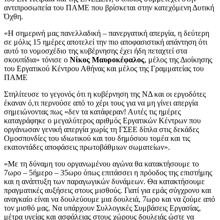
αντιπροσωπεία του ΠΑΜΕ που βρίσκεται στην κατεχόμενη Δυτική
Όχθη.
«Η σημερινή μας πανελλαδική – πανεργατική απεργία, η δεύτερη
σε μόλις 15 ημέρες αποτελεί την πιο αποφασιστική απάντηση ότι
αυτό το νομοσχέδιο της κυβέρνησης έχει ήδη πεταχτεί στα
σκουπίδια» τόνισε ο
Νίκος Μαυροκέφαλος
, μέλος της Διοίκησης
του Εργατικού Κέντρου Αθήνας και μέλος της Γραμματείας του
ΠΑΜΕ
Στηλίτευσε το γεγονός ότι η κυβέρνηση της ΝΔ και οι εργοδότες
έκαναν ό,τι περνούσε από το χέρι τους για να μη γίνει απεργία
σημειώνοντας πως «δεν τα κατάφεραν! Αυτές τις ημέρες
καταγράφηκε ο μεγαλύτερος αριθμός Εργατικών Κέντρων που
οργάνωσαν γενική απεργία χωρίς τη ΓΣΕΕ δίπλα στις δεκάδες
Ομοσπονδίες του ιδιωτικού και του δημόσιου τομέα και τις
εκατοντάδες αποφάσεις πρωτοβάθμιων σωματείων».
«Με τη δύναμη του οργανωμένου αγώνα θα κατακτήσουμε το
7ωρο – 5ήμερο – 35ωρο όπως επιτάσσει η πρόοδος της επιστήμης
και η ανάπτυξη των παραγωγικών δυνάμεων. Θα κατακτήσουμε
πραγματικές αυξήσεις στους μισθούς. Γιατί για εμάς σύγχρονο και
αναγκαίο είναι να δουλεύουμε μια δουλειά, 7ωρο και να ζούμε από
τον μισθό μας. Να υπάρχουν Συλλογικές Συμβάσεις Εργασίας,
μέτρα υγείας και ασφάλειας στους χώρους δουλειάς ώστε να