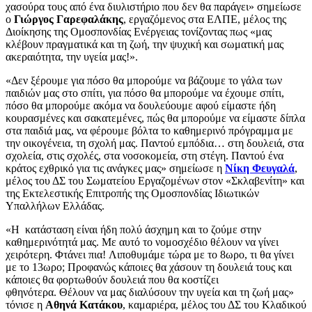
χασούρα τους από ένα διυλιστήριο που δεν θα παράγει» σημείωσε
o
Γιώργος Γαρεφαλάκης
, εργαζόμενος στα ΕΛΠΕ, μέλος της
Διοίκησης της Ομοσπονδίας Ενέργειας τονίζοντας πως «μας
κλέβουν πραγματικά και τη ζωή, την ψυχική και σωματική μας
ακεραιότητα, την υγεία μας!».
«Δεν ξέρουμε για πόσο θα μπορούμε να βάζουμε το γάλα των
παιδιών μας στο σπίτι, για πόσο θα μπορούμε να έχουμε σπίτι,
πόσο θα μπορούμε ακόμα να δουλεύουμε αφού είμαστε ήδη
κουρασμένες και σακατεμένες, πώς θα μπορούμε να είμαστε δίπλα
στα παιδιά μας, να φέρουμε βόλτα το καθημερινό πρόγραμμα με
την οικογένεια, τη σχολή μας. Παντού εμπόδια… στη δουλειά, στα
σχολεία, στις σχολές, στα νοσοκομεία, στη στέγη. Παντού ένα
κράτος εχθρικό για τις ανάγκες μας» σημείωσε η
Νίκη Φευγαλά
,
μέλος του ΔΣ του Σωματείου Εργαζομένων στον «Σκλαβενίτη» και
της Εκτελεστικής Επιτροπής της Ομοσπονδίας Ιδιωτικών
Υπαλλήλων Ελλάδας.
«Η κατάσταση είναι ήδη πολύ άσχημη και το ζούμε στην
καθημερινότητά μας. Με αυτό το νομοσχέδιο θέλουν να γίνει
χειρότερη. Φτάνει πια! Λιποθυμάμε τώρα με το 8ωρο, τι θα γίνει
με το 13ωρο; Προφανώς κάποιες θα χάσουν τη δουλειά τους και
κάποιες θα φορτωθούν δουλειά που θα κοστίζει
φθηνότερα. Θέλουν να μας διαλύσουν την υγεία και τη ζωή μας»
τόνισε η
Αθηνά Κατάκου
, καμαριέρα, μέλος του ΔΣ του Κλαδικού