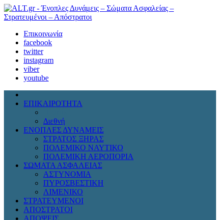
Επικοινωνία
facebook
twitter
instagram
viber
youtube
ΕΠΙΚΑΙΡΟΤΗΤΑ
Πολιτική
Διεθνή
ΕΝΟΠΛΕΣ ΔΥΝΑΜΕΙΣ
ΣΤΡΑΤΟΣ ΞΗΡΑΣ
ΠΟΛΕΜΙΚΟ ΝΑΥΤΙΚΟ
ΠΟΛΕΜΙΚΗ ΑΕΡΟΠΟΡΙΑ
ΣΩΜΑΤΑ ΑΣΦΑΛΕΙΑΣ
ΑΣΤΥΝΟΜΙΑ
ΠΥΡΟΣΒΕΣΤΙΚΗ
ΛΙΜΕΝΙΚΟ
ΣΤΡΑΤΕΥΜΕΝΟΙ
ΑΠΟΣΤΡΑΤΟΙ
ΑΠΟΨΕΙΣ