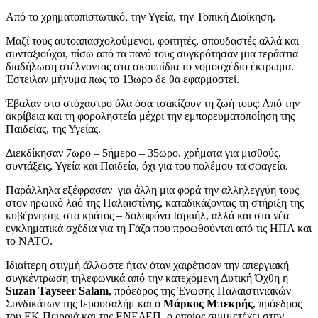
Από το χρηματοπιστωτικό, την Υγεία, την Τοπική Διοίκηση.
Μαζί τους αυτοαπασχολούμενοι, φοιτητές, σπουδαστές αλλά και
συνταξιούχοι, πίσω από τα πανό τους συγκρότησαν μια τεράστια
διαδήλωση στέλνοντας στα σκουπίδια το νομοσχέδιο έκτρωμα.
Έστειλαν μήνυμα πως το 13ωρο δε θα εφαρμοστεί.
Έβαλαν στο στόχαστρο όλα όσα τσακίζουν τη ζωή τους: Από την
ακρίβεια και τη φοροληστεία μέχρι την εμπορευματοποίηση της
Παιδείας, της Υγείας.
Διεκδίκησαν 7ωρο – 5ήμερο – 35ωρο, χρήματα για μισθούς,
συντάξεις, Υγεία και Παιδεία, όχι για του πολέμου τα σφαγεία.
Παράλληλα εξέφρασαν για άλλη μια φορά την αλληλεγγύη τους
στον ηρωικό λαό της Παλαιστίνης, καταδικάζοντας τη στήριξη της
κυβέρνησης στο κράτος – δολοφόνο Ισραήλ, αλλά και στα νέα
εγκληματικά σχέδια για τη Γάζα που προωθούνται από τις ΗΠΑ και
το ΝΑΤΟ.
Ιδιαίτερη στιγμή άλλωστε ήταν όταν χαιρέτισαν την απεργιακή
συγκέντρωση τηλεφωνικά από την κατεχόμενη Δυτική Όχθη η
Suzan Tayseer Salam
, πρόεδρος της Ένωσης Παλαιστινιακών
Συνδικάτων της Ιερουσαλήμ και ο
Μάρκος Μπεκρής
, πρόεδρος
του ΕΚ Πειραιά και της ΕΝΕΔΕΠ, ο οποίος συμμετέχει στην