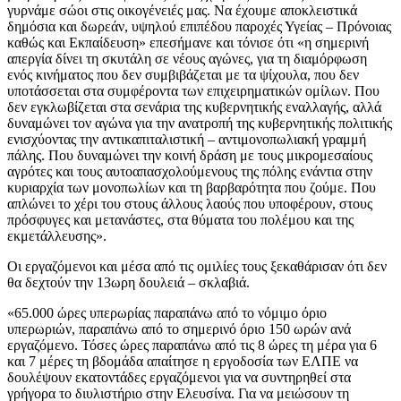
γυρνάμε σώοι στις οικογένειές μας. Να έχουμε αποκλειστικά
δημόσια και δωρεάν, υψηλού επιπέδου παροχές Υγείας – Πρόνοιας
καθώς και Εκπαίδευση» επεσήμανε και τόνισε ότι «η σημερινή
απεργία δίνει τη σκυτάλη σε νέους αγώνες, για τη διαμόρφωση
ενός κινήματος που δεν συμβιβάζεται με τα ψίχουλα, που δεν
υποτάσσεται στα συμφέροντα των επιχειρηματικών ομίλων. Που
δεν εγκλωβίζεται στα σενάρια της κυβερνητικής εναλλαγής, αλλά
δυναμώνει τον αγώνα για την ανατροπή της κυβερνητικής πολιτικής
ενισχύοντας την αντικαπιταλιστική – αντιμονοπωλιακή γραμμή
πάλης. Που δυναμώνει την κοινή δράση με τους μικρομεσαίους
αγρότες και τους αυτοαπασχολούμενους της πόλης ενάντια στην
κυριαρχία των μονοπωλίων και τη βαρβαρότητα που ζούμε. Που
απλώνει το χέρι του στους άλλους λαούς που υποφέρουν, στους
πρόσφυγες και μετανάστες, στα θύματα του πολέμου και της
εκμετάλλευσης».
Οι εργαζόμενοι και μέσα από τις ομιλίες τους ξεκαθάρισαν ότι δεν
θα δεχτούν την 13ωρη δουλειά – σκλαβιά.
«65.000 ώρες υπερωρίας παραπάνω από το νόμιμο όριο
υπερωριών, παραπάνω από το σημερινό όριο 150 ωρών ανά
εργαζόμενο. Τόσες ώρες παραπάνω από τις 8 ώρες τη μέρα για 6
και 7 μέρες τη βδομάδα απαίτησε η εργοδοσία των ΕΛΠΕ να
δουλέψουν εκατοντάδες εργαζόμενοι για να συντηρηθεί στα
γρήγορα το διυλιστήριο στην Ελευσίνα. Για να μειώσουν τη