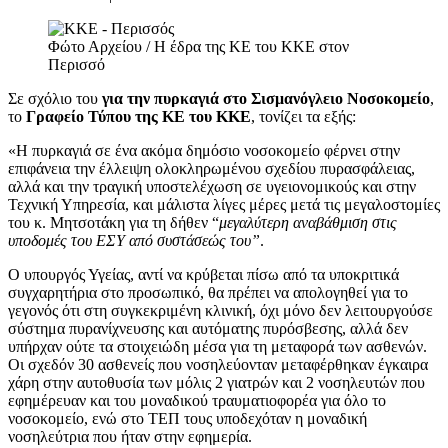
Φώτο Αρχείου / Η έδρα της ΚΕ του ΚΚΕ στον
Περισσό
Σε σχόλιο του
για την πυρκαγιά στο Σισμανόγλειο Νοσοκομείο
,
το
Γραφείο Τύπου της ΚΕ του ΚΚΕ
, τονίζει τα εξής:
«Η πυρκαγιά σε ένα ακόμα δημόσιο νοσοκομείο φέρνει στην
επιφάνεια την έλλειψη ολοκληρωμένου σχεδίου πυρασφάλειας,
αλλά και την τραγική υποστελέχωση σε υγειονομικούς και στην
Τεχνική Υπηρεσία, και μάλιστα λίγες μέρες μετά τις μεγαλοστομίες
του κ. Μητσοτάκη για τη δήθεν “
μεγαλύτερη αναβάθμιση στις
υποδομές του ΕΣΥ από συστάσεώς του”
.
Ο υπουργός Υγείας, αντί να κρύβεται πίσω από τα υποκριτικά
συγχαρητήρια στο προσωπικό, θα πρέπει να απολογηθεί για το
γεγονός ότι στη συγκεκριμένη κλινική, όχι μόνο δεν λειτουργούσε
σύστημα πυρανίχνευσης και αυτόματης πυρόσβεσης, αλλά δεν
υπήρχαν ούτε τα στοιχειώδη μέσα για τη μεταφορά των ασθενών.
Οι σχεδόν 30 ασθενείς που νοσηλεύονταν μεταφέρθηκαν έγκαιρα
χάρη στην αυτοθυσία των μόλις 2 γιατρών και 2 νοσηλευτών που
εφημέρευαν και του μοναδικού τραυματιοφορέα για όλο το
νοσοκομείο, ενώ στο ΤΕΠ τους υποδεχόταν η μοναδική
νοσηλεύτρια που ήταν στην εφημερία.