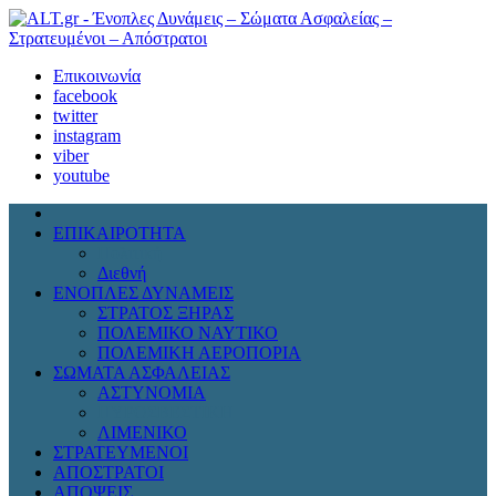
Επικοινωνία
facebook
twitter
instagram
viber
youtube
ΕΠΙΚΑΙΡΟΤΗΤΑ
Πολιτική
Διεθνή
ΕΝΟΠΛΕΣ ΔΥΝΑΜΕΙΣ
ΣΤΡΑΤΟΣ ΞΗΡΑΣ
ΠΟΛΕΜΙΚΟ ΝΑΥΤΙΚΟ
ΠΟΛΕΜΙΚΗ ΑΕΡΟΠΟΡΙΑ
ΣΩΜΑΤΑ ΑΣΦΑΛΕΙΑΣ
ΑΣΤΥΝΟΜΙΑ
ΠΥΡΟΣΒΕΣΤΙΚΗ
ΛΙΜΕΝΙΚΟ
ΣΤΡΑΤΕΥΜΕΝΟΙ
ΑΠΟΣΤΡΑΤΟΙ
ΑΠΟΨΕΙΣ