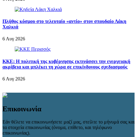
Πλήθος κόσμου στο τελευταίο «αντίο» στον σπουδαίο Λάκη
Χαλκιά
6 Αυγ 2026
ΚΚΕ: Η πολιτική της κυβέρνησης εκτινάσσει την ενεργειακή
ακρίβεια και μπλέκει τη χώρα σε επικίνδυνους σχεδιασμούς
6 Αυγ 2026
Επικοινωνία
Εάν θέλετε να επικοινωνήσετε μαζί μας, στείλτε το μήνυμά σας και
τα στοιχεία επικοινωνίας (όνομα, επίθετο, και τηλέφωνο
επικοινωνίας).