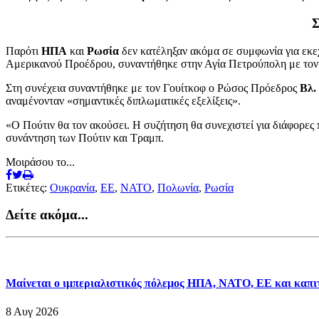
Σ
Παρότι
ΗΠΑ
και
Ρωσία
δεν κατέληξαν ακόμα σε συμφωνία για εκε
Αμερικανού Προέδρου, συναντήθηκε στην Αγία Πετρούπολη με το
Στη συνέχεια συναντήθηκε με τον Γουίτκοφ ο Ρώσος Πρόεδρος
Βλ.
αναμένονταν «σημαντικές διπλωματικές εξελίξεις».
«Ο Πούτιν θα τον ακούσει. Η συζήτηση θα συνεχιστεί για διάφορες
συνάντηση των Πούτιν και Τραμπ.
Μοιράσου το...
Ετικέτες:
Ουκρανία
,
EE
,
NATO
,
Πολωνία
,
Ρωσία
Δείτε ακόμα...
Μαίνεται ο ιμπεριαλιστικός πόλεμος ΗΠΑ, ΝΑΤΟ, ΕΕ και καπιτ
8 Αυγ 2026