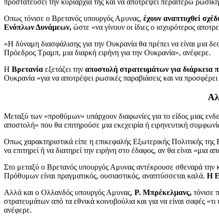
προστατεύσει την κυριαρχία της και να αποτρέψει περαιτέρω ρωσική
Οπως τόνισε ο Βρετανός υπουργός Αμυνας,
έχουν αναπτυχθεί σχέδ
Ενόπλων Δυνάμεων,
ώστε «να γίνουν οι ίδιες ο ισχυρότερος αποτρ
«Η δύναμη διασφάλισης για την Ουκρανία θα πρέπει να είναι μια δε
Πρόεδρος Tραμπ, μια διαρκή ειρήνη για την Ουκρανία», ανέφερε.
Η
Βρετανία
εξετάζει την
αποστολή στρατευμάτων για διάρκεια π
Ουκρανία «για να αποτρέψει ρωσικές παραβιάσεις και να προσφέρε
Αλ
Μεταξύ των «προθύμων» υπάρχουν διαφωνίες για το είδος μιας ενδεχ
αποστολή» που θα επιτηρούσε μια εκεχειρία ή ειρηνευτική συμφωνία
Οπως χαρακτηριστικά είπε η επικεφαλής Εξωτερικής Πολιτικής της
να επιτηρεί ή να διατηρεί την ειρήνη στο έδαφος, αν θα είναι «μια 
Στο μεταξύ ο Βρετανός υπουργός Αμυνας αντέκρουσε σθεναρά την κρ
Πρόθυμων είναι πραγματικός, ουσιαστικός, αναπτύσσεται καλά.
Η Ε
Αλλά και ο Ολλανδός υπουργός Αμυνας,
Ρ. Μπρέκελμανς,
τόνισε π
στρατευμάτων από τα εθνικά κοινοβούλια και για να είναι σαφές «τι
ανέφερε.