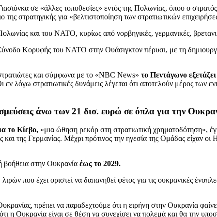
ιασιόνκα σε «άλλες τοποθεσίες» εντός της Πολωνίας, όπου ο στρατό
αίσιο της στρατηγικής για «βελτιστοποίηση των στρατιωτικών επιχειρ
Πολωνίας και του ΝΑΤΟ, κυρίως από νορβηγικές, γερμανικές, βρετανι
ύνοδο Κορυφής του ΝΑΤΟ στην Ουάσιγκτον πέρυσι, με τη δημιουργία 
 στρατιώτες και σύμφωνα με το «NBC News»
το Πεντάγωνο εξετάζει
ι εν λόγω στρατιωτικές δυνάμεις λέγεται ότι αποτελούν μέρος των ε
σμεύσεις άνω των 21 δισ. ευρώ σε όπλα για την Ουκρα
ια το Κίεβο,
«μια ώθηση ρεκόρ στη στρατιωτική χρηματοδότηση», έγ
ας και της Γερμανίας. Μέχρι πρότινος την ηγεσία της Ομάδας είχαν 
ή βοήθεια στην Ουκρανία
έως το 2029.
. λιρών που έχει οριστεί να δαπανηθεί φέτος για τις ουκρανικές ένοπλ
Ουκρανίας, πρέπει να παραδεχτούμε ότι η ειρήνη στην Ουκρανία φαίν
τι η Ουκρανία είναι σε θέση να συνεχίσει να πολεμά και θα την υπο