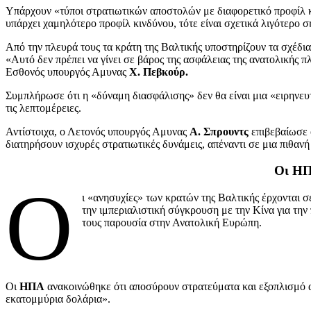
Υπάρχουν «τύποι στρατιωτικών αποστολών με διαφορετικό προφίλ κ
υπάρχει χαμηλότερο προφίλ κινδύνου, τότε είναι σχετικά λιγότερο
Από την πλευρά τους τα κράτη της Βαλτικής υποστηρίζουν τα σχέδια
«Αυτό δεν πρέπει να γίνει σε βάρος της ασφάλειας της ανατολικής
Εσθονός υπουργός Αμυνας
Χ. Πεβκούρ.
Συμπλήρωσε ότι η «δύναμη διασφάλισης» δεν θα είναι μια «ειρηνε
τις λεπτομέρειες.
Αντίστοιχα, ο Λετονός υπουργός Αμυνας
Α. Σπρουντς
επιβεβαίωσε ό
διατηρήσουν ισχυρές στρατιωτικές δυνάμεις, απέναντι σε μια πιθανή
Οι ΗΠ
Ο
ι «ανησυχίες» των κρατών της Βαλτικής έρχονται 
την ιμπεριαλιστική σύγκρουση με την Κίνα για τη
τους παρουσία στην Ανατολική Ευρώπη.
Οι
ΗΠΑ
ανακοινώθηκε ότι αποσύρουν στρατεύματα και εξοπλισμό 
εκατομμύρια δολάρια».