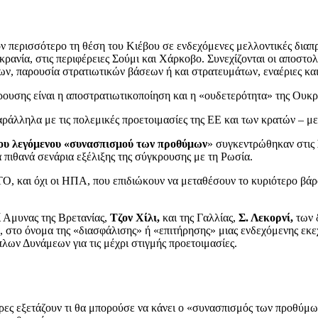
 περισσότερο τη θέση του Κιέβου σε ενδεχόμενες μελλοντικές διαπρ
υκρανία, στις περιφέρειες Σούμι και Χάρκοβο. Συνεχίζονται οι αποσ
, παρουσία στρατιωτικών βάσεων ή και στρατευμάτων, εναέριες και 
ουσης είναι η αποστρατιωτικοποίηση και η «ουδετερότητα» της Ουκρ
ράλληλα με τις πολεμικές προετοιμασίες της ΕΕ και των κρατών – μ
του λεγόμενου «συνασπισμού των προθύμων
» συγκεντρώθηκαν στις
α πιθανά σενάρια εξέλιξης της σύγκρουσης με τη Ρωσία.
 και όχι οι ΗΠΑ, που επιδιώκουν να μεταθέσουν το κυριότερο βάρος
 Αμυνας της Βρετανίας,
Τζον Χίλι,
και της Γαλλίας,
Σ. Λεκορνί,
των 
, στο όνομα της «διασφάλισης» ή «επιτήρησης» μιας ενδεχόμενης εκ
λων Δυνάμεων για τις μέχρι στιγμής προετοιμασίες.
ες εξετάζουν τι θα μπορούσε να κάνει ο «συνασπισμός των προθύμων