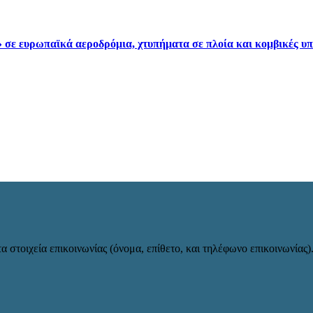
» σε ευρωπαϊκά αεροδρόμια, χτυπήματα σε πλοία και κομβικές υ
α στοιχεία επικοινωνίας (όνομα, επίθετο, και τηλέφωνο επικοινωνίας)