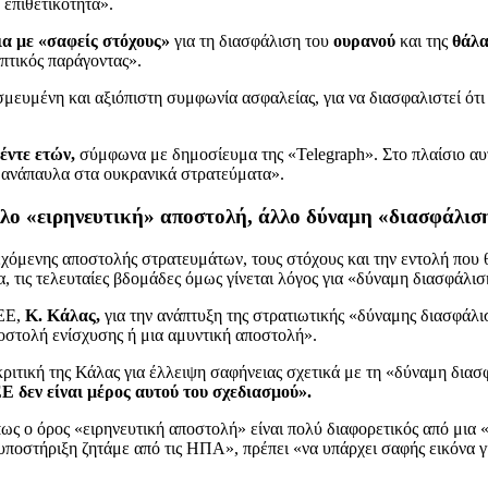
 επιθετικότητα».
ια με «σαφείς στόχους»
για τη διασφάλιση του
ουρανού
και της
θάλα
επτικός παράγοντας».
σμευμένη και αξιόπιστη συμφωνία ασφαλείας, για να διασφαλιστεί ότι
έντε ετών,
σύμφωνα με δημοσίευμα της «Telegraph». Στο πλαίσιο αυτ
ι ανάπαυλα στα ουκρανικά στρατεύματα».
λο «ειρηνευτική» αποστολή, άλλο δύναμη «διασφάλισ
όμενης αποστολής στρατευμάτων, τους στόχους και την εντολή που θα
, τις τελευταίες βδομάδες όμως γίνεται λόγος για «δύναμη διασφάλισ
 ΕΕ,
Κ. Κάλας,
για την ανάπτυξη της στρατιωτικής «δύναμης διασφάλιση
αποστολή ενίσχυσης ή μια αμυντική αποστολή».
ιτική της Κάλας για έλλειψη σαφήνειας σχετικά με τη «δύναμη διασ
Ε δεν είναι μέρος αυτού του σχεδιασμού».
ως ο όρος «ειρηνευτική αποστολή» είναι πολύ διαφορετικός από μια
 υποστήριξη ζητάμε από τις ΗΠΑ», πρέπει «να υπάρχει σαφής εικόνα γ