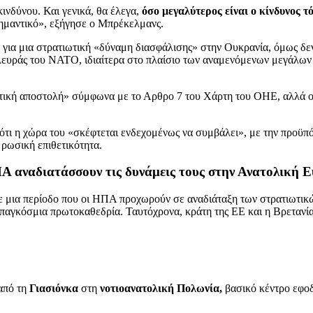
ινδύνου. Και γενικά, θα έλεγα,
όσο μεγαλύτερος είναι ο κίνδυνος τ
 σημαντικό», εξήγησε ο Μπρέκελμανς.
 για μια στρατιωτική «δύναμη διασφάλισης» στην Ουκρανία, όμως δεν
 πλευράς του ΝΑΤΟ, ιδιαίτερα στο πλαίσιο των αναμενόμενων μεγάλω
υτική αποστολή» σύμφωνα με το Αρθρο 7 του Χάρτη του ΟΗΕ, αλλά οι
τι η χώρα του «σκέφτεται ενδεχομένως να συμβάλει», με την προϋπό
 ρωσική επιθετικότητα.
Α αναδιατάσσουν τις δυνάμεις τους στην Ανατολική 
σε μια περίοδο που οι ΗΠΑ προχωρούν σε αναδιάταξη των στρατιωτικ
ν παγκόσμια πρωτοκαθεδρία. Ταυτόχρονα, κράτη της ΕΕ και η Βρετανί
από τη
Γιασιόνκα
στη
νοτιοανατολική Πολωνία,
βασικό κέντρο εφο