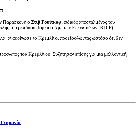
μπ
Την Παρασκευή ο
Στιβ Γουίτκοφ,
ειδικός απεσταλμένος του
φαλής του ρωσικού Ταμείου Αμεσων Επενδύσεων (RDIF).
νία, ανακοίνωσε το Κρεμλίνο, προεξοφλώντας ωστόσο ότι δεν
κπρόσωπος του Κρεμλίνου. Συζήτησαν επίσης για μια μελλοντική
 Γερμανία