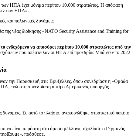
ς των ΗΠΑ έχει μόνιμα περίπου 10.000 στρατιώτες. Η απόφαση
ήσεων των ΗΠΑ».
κές και πολωνικές δυνάμεις.
της νέας διοίκησης «NATO Security Assistance and Training for
 το ενδεχόμενο να αποσύρει περίπου 10.000 στρατιώτες από την
νισχύσεων που απέστειλαν οι ΗΠΑ επί προεδρίας Μπάιντεν το 2022
νία
ιναν την Παρασκευή στις Βρυξέλλες, όπου συνεδρίασε η «Ομάδα
οι ΗΠΑ, ενώ στη συνεδρίαση αυτή ο Αμερικανός υπουργός
ες δυνάμεις. Σε αυτό το πλαίσιο, ανακοινώθηκε στρατιωτικό πακέτο
εται να είναι απρόσιτη στο άμεσο μέλλον», σχολίασε ο Γερμανός
στηρίξουμε», πρόσθεσε.