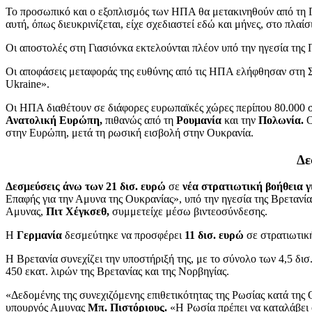
Το προσωπικό και ο εξοπλισμός των ΗΠΑ θα μετακινηθούν από τη Γ
αυτή, όπως διευκρινίζεται, είχε σχεδιαστεί εδώ και μήνες, στο πλ
Οι αποστολές στη Γιασιόνκα εκτελούνται πλέον υπό την ηγεσία της 
Οι αποφάσεις μεταφοράς της ευθύνης από τις ΗΠΑ ελήφθησαν στη Σ
Ukraine».
Οι ΗΠΑ διαθέτουν σε διάφορες ευρωπαϊκές χώρες περίπου 80.000
Ανατολική Ευρώπη,
πιθανώς από τη
Ρουμανία
και την
Πολωνία.
Ο
στην Ευρώπη, μετά τη ρωσική εισβολή στην Ουκρανία.
Δε
Δεσμεύσεις άνω των 21 δισ. ευρώ
σε
νέα στρατιωτική βοήθεια γ
Επαφής για την Αμυνα της Ουκρανίας», υπό την ηγεσία της Βρετανί
Αμυνας,
Πιτ Χέγκσεθ,
συμμετείχε μέσω βιντεοσύνδεσης.
Η
Γερμανία
δεσμεύτηκε να προσφέρει
11 δισ. ευρώ
σε στρατιωτικ
Η Βρετανία συνεχίζει την υποστήριξή της, με το σύνολο των 4,5 δισ
450 εκατ. λιρών της Βρετανίας και της Νορβηγίας.
«Δεδομένης της συνεχιζόμενης επιθετικότητας της Ρωσίας κατά της 
υπουργός Αμυνας
Μπ. Πιστόριους.
«Η Ρωσία πρέπει να καταλάβει ό