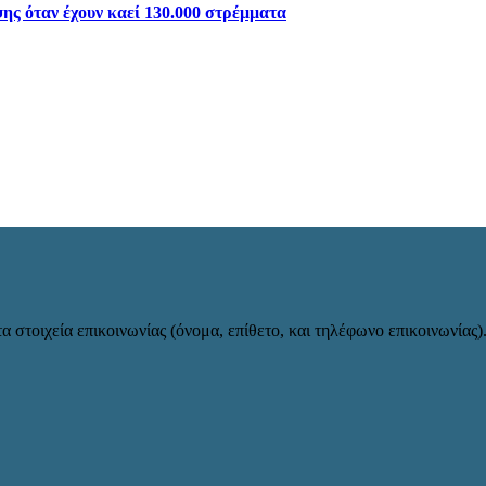
ης όταν έχουν καεί 130.000 στρέμματα
α στοιχεία επικοινωνίας (όνομα, επίθετο, και τηλέφωνο επικοινωνίας)