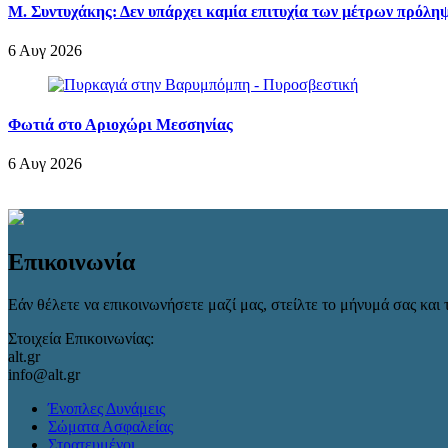
Μ. Συντυχάκης: Δεν υπάρχει καμία επιτυχία των μέτρων πρόληψ
6 Αυγ 2026
Φωτιά στο Αριοχώρι Μεσσηνίας
6 Αυγ 2026
Επικοινωνία
Εάν θέλετε να επικοινωνήσετε μαζί μας, στείλτε το μήνυμά σας και τ
Στοιχεία Επικοινωνίας:
alt.gr
info@alt.gr
Ένοπλες Δυνάμεις
Σώματα Ασφαλείας
Στρατευμένοι