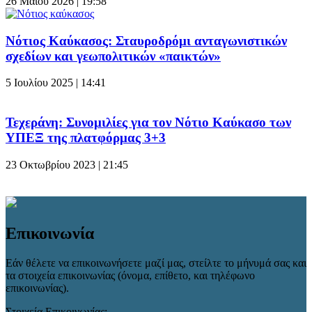
26 Μαΐου 2026 | 19:58
Νότιος Καύκασος: Σταυροδρόμι ανταγωνιστικών
σχεδίων και γεωπολιτικών «παικτών»
5 Ιουλίου 2025 | 14:41
Τεχεράνη: Συνομιλίες για τον Νότιο Καύκασο των
ΥΠΕΞ της πλατφόρμας 3+3
23 Οκτωβρίου 2023 | 21:45
Επικοινωνία
Εάν θέλετε να επικοινωνήσετε μαζί μας, στείλτε το μήνυμά σας και
τα στοιχεία επικοινωνίας (όνομα, επίθετο, και τηλέφωνο
επικοινωνίας).
Στοιχεία Επικοινωνίας: