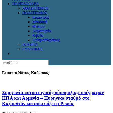
ΠΕΡΙΣΣΟΤΕΡΑ
ΑΘΛΗΤΙΣΜΟΣ
ΠΟΛΙΤΙΣΜΟΣ
Εικαστικά
Μουσική
Θέατρο
Λογοτεχνία
Βιβλίο
Κινηματογράφος
ΙΣΤΟΡΙΑ
ΓΥΝΑΙΚΕΣ
Ετικέτα: Νότιος Καύκασος
Συμφωνία «στρατηγικής σύμπραξης» υπέγραψαν
ΗΠΑ και Αρμενία – Πυρηνικό σταθμό στο
Καζακστάν κατασκευάζει η Ρωσία