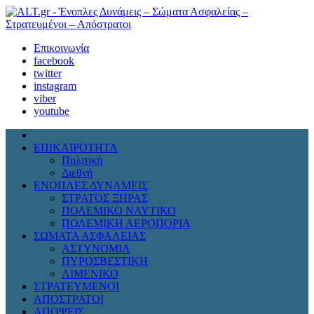
Επικοινωνία
facebook
twitter
instagram
viber
youtube
ΕΠΙΚΑΙΡΟΤΗΤΑ
Πολιτική
Διεθνή
ΕΝΟΠΛΕΣ ΔΥΝΑΜΕΙΣ
ΣΤΡΑΤΟΣ ΞΗΡΑΣ
ΠΟΛΕΜΙΚΟ ΝΑΥΤΙΚΟ
ΠΟΛΕΜΙΚΗ ΑΕΡΟΠΟΡΙΑ
ΣΩΜΑΤΑ ΑΣΦΑΛΕΙΑΣ
ΑΣΤΥΝΟΜΙΑ
ΠΥΡΟΣΒΕΣΤΙΚΗ
ΛΙΜΕΝΙΚΟ
ΣΤΡΑΤΕΥΜΕΝΟΙ
ΑΠΟΣΤΡΑΤΟΙ
ΑΠΟΨΕΙΣ