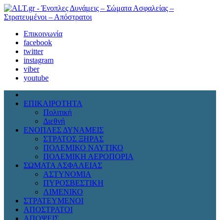
Επικοινωνία
facebook
twitter
instagram
viber
youtube
ΕΠΙΚΑΙΡΟΤΗΤΑ
Πολιτική
Διεθνή
ΕΝΟΠΛΕΣ ΔΥΝΑΜΕΙΣ
ΣΤΡΑΤΟΣ ΞΗΡΑΣ
ΠΟΛΕΜΙΚΟ ΝΑΥΤΙΚΟ
ΠΟΛΕΜΙΚΗ ΑΕΡΟΠΟΡΙΑ
ΣΩΜΑΤΑ ΑΣΦΑΛΕΙΑΣ
ΑΣΤΥΝΟΜΙΑ
ΠΥΡΟΣΒΕΣΤΙΚΗ
ΛΙΜΕΝΙΚΟ
ΣΤΡΑΤΕΥΜΕΝΟΙ
ΑΠΟΣΤΡΑΤΟΙ
ΑΠΟΨΕΙΣ