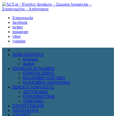
Επικοινωνία
facebook
twitter
instagram
viber
youtube
ΕΠΙΚΑΙΡΟΤΗΤΑ
Πολιτική
Διεθνή
ΕΝΟΠΛΕΣ ΔΥΝΑΜΕΙΣ
ΣΤΡΑΤΟΣ ΞΗΡΑΣ
ΠΟΛΕΜΙΚΟ ΝΑΥΤΙΚΟ
ΠΟΛΕΜΙΚΗ ΑΕΡΟΠΟΡΙΑ
ΣΩΜΑΤΑ ΑΣΦΑΛΕΙΑΣ
ΑΣΤΥΝΟΜΙΑ
ΠΥΡΟΣΒΕΣΤΙΚΗ
ΛΙΜΕΝΙΚΟ
ΣΤΡΑΤΕΥΜΕΝΟΙ
ΑΠΟΣΤΡΑΤΟΙ
ΑΠΟΨΕΙΣ