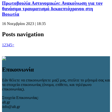
Πρωτοβουλία Αστυνομικών: Ανακοίνωση για τον
θανάσιμο τραυματισμό δεκαεπτάχρονου στη
Βοιωτία
16 Νοεμβρίου 2023 | 18:35
Posts navigation
1
2
3
4
5
>
Επικοινωνία
Εάν θέλετε να επικοινωνήσετε μαζί μας, στείλτε το μήνυμά σας και
τα στοιχεία επικοινωνίας (όνομα, επίθετο, και τηλέφωνο
επικοινωνίας).
Στοιχεία Επικοινωνίας:
alt.gr
info@alt.gr