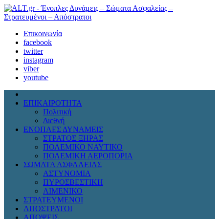
Επικοινωνία
facebook
twitter
instagram
viber
youtube
ΕΠΙΚΑΙΡΟΤΗΤΑ
Πολιτική
Διεθνή
ΕΝΟΠΛΕΣ ΔΥΝΑΜΕΙΣ
ΣΤΡΑΤΟΣ ΞΗΡΑΣ
ΠΟΛΕΜΙΚΟ ΝΑΥΤΙΚΟ
ΠΟΛΕΜΙΚΗ ΑΕΡΟΠΟΡΙΑ
ΣΩΜΑΤΑ ΑΣΦΑΛΕΙΑΣ
ΑΣΤΥΝΟΜΙΑ
ΠΥΡΟΣΒΕΣΤΙΚΗ
ΛΙΜΕΝΙΚΟ
ΣΤΡΑΤΕΥΜΕΝΟΙ
ΑΠΟΣΤΡΑΤΟΙ
ΑΠΟΨΕΙΣ