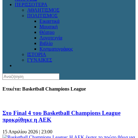
ΠΕΡΙΣΣΟΤΕΡΑ
ΑΘΛΗΤΙΣΜΟΣ
ΠΟΛΙΤΙΣΜΟΣ
Εικαστικά
Μουσική
Θέατρο
Λογοτεχνία
Βιβλίο
Κινηματογράφος
ΙΣΤΟΡΙΑ
ΓΥΝΑΙΚΕΣ
Ετικέτα: Basketball Champions League
Στο Final 4 του Basketball Champions League
προκρίθηκε η ΑΕΚ
15 Απριλίου 2026 | 23:00