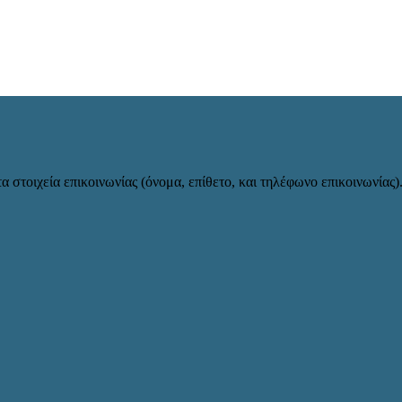
α στοιχεία επικοινωνίας (όνομα, επίθετο, και τηλέφωνο επικοινωνίας)