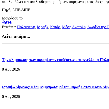
περιλαμβάνει την απελευθέρωση ομήρων, σύμφωνα με τις ίδιες πηγέ
Πηγή: ΑΠΕ-ΜΠΕ
Μοιράσου το...
Ετικέτες:
Παλαιστίνη
,
Ισραήλ
,
Κατάρ
,
Μέση Ανατολή
,
Λωρίδα της Γ
Δείτε ακόμα...
Την κλιμάκωση των ισραηλινών επιθέσεων καταγγέλλει η Παλα
8 Αυγ 2026
Ισραήλ-Λίβανος: Νέοι βομβαρδισμοί του Ισραήλ στον Νότιο Λί
6 Αυγ 2026