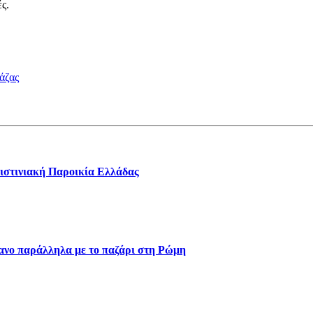
ς.
άζας
ιστινιακή Παροικία Ελλάδας
βανο παράλληλα με το παζάρι στη Ρώμη