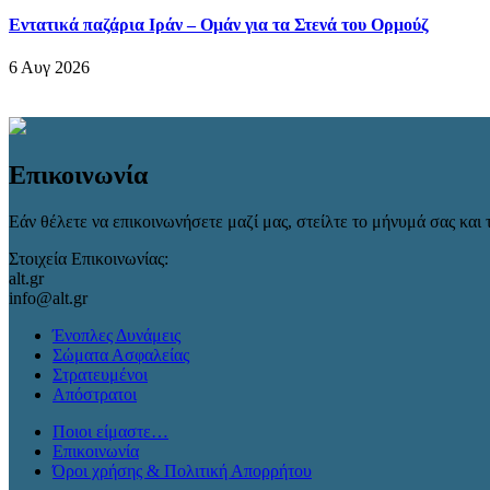
Εντατικά παζάρια Ιράν – Ομάν για τα Στενά του Ορμούζ
6 Αυγ 2026
Επικοινωνία
Εάν θέλετε να επικοινωνήσετε μαζί μας, στείλτε το μήνυμά σας και τ
Στοιχεία Επικοινωνίας:
alt.gr
info@alt.gr
Ένοπλες Δυνάμεις
Σώματα Ασφαλείας
Στρατευμένοι
Απόστρατοι
Ποιοι είμαστε…
Επικοινωνία
Όροι χρήσης & Πολιτική Απορρήτου