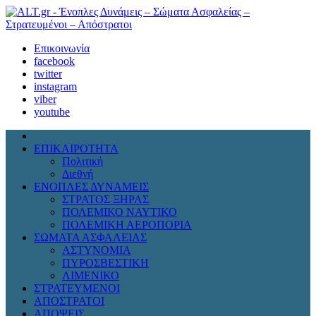
Επικοινωνία
facebook
twitter
instagram
viber
youtube
ΕΠΙΚΑΙΡΟΤΗΤΑ
Πολιτική
Διεθνή
ΕΝΟΠΛΕΣ ΔΥΝΑΜΕΙΣ
ΣΤΡΑΤΟΣ ΞΗΡΑΣ
ΠΟΛΕΜΙΚΟ ΝΑΥΤΙΚΟ
ΠΟΛΕΜΙΚΗ ΑΕΡΟΠΟΡΙΑ
ΣΩΜΑΤΑ ΑΣΦΑΛΕΙΑΣ
ΑΣΤΥΝΟΜΙΑ
ΠΥΡΟΣΒΕΣΤΙΚΗ
ΛΙΜΕΝΙΚΟ
ΣΤΡΑΤΕΥΜΕΝΟΙ
ΑΠΟΣΤΡΑΤΟΙ
ΑΠΟΨΕΙΣ