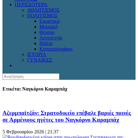
ΠΕΡΙΣΣΟΤΕΡΑ
ΑΘΛΗΤΙΣΜΟΣ
ΠΟΛΙΤΙΣΜΟΣ
Εικαστικά
Μουσική
Θέατρο
Λογοτεχνία
Βιβλίο
Κινηματογράφος
ΙΣΤΟΡΙΑ
ΓΥΝΑΙΚΕΣ
Ετικέτα: Ναγκόρνο Καραμπάχ
Αζερμπαϊτζάν: Στρατοδικείο επέβαλε βαριές ποινές
σε Αρμένιους ηγέτες του Ναγκόρνο Καραμπάχ
5 Φεβρουαρίου 2026 | 21:37