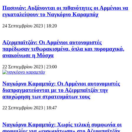
Πασινιάν: Αυξάνονται οι πιθανότητες οι Αρμένιοι να
εγκαταλείψουν το Ναγκόρνο Καραμπάχ
24 Σεπτεμβρίου 2023 | 18:20
Αζερμπαϊτζάν: Οι Αρμένιοι αυτονομιστές
παρέδωσαν τεθωρακισμένα, όπλα και πυρομαχικά,
ανακοίνωσε η Μόσχα
22 Σεπτεμβρίου 2023 | 23:00
Ναγκόρνο Καραμπάχ: Οι Αρμένιοι αυτονομιστές
διαπραγματεύονται με το Αζερμπαϊτζάν την
αποχώρηση των στρατευμάτων τους
22 Σεπτεμβρίου 2023 | 18:47
Ναγκόρνο Καραμπάχ: Χωρίς τελική συμφωνία οι
συνομιλίες για «ενσωμάτωση» στο Αζερμπαϊτζάν