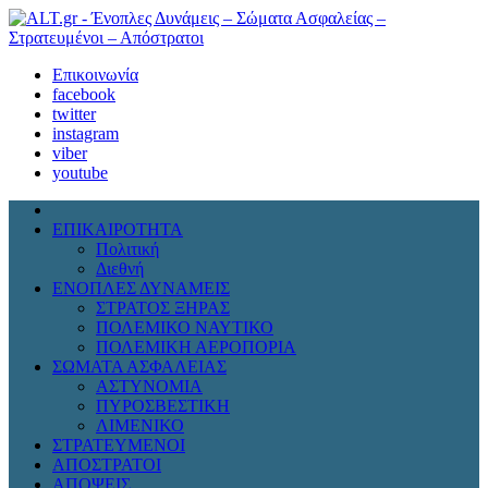
Επικοινωνία
facebook
twitter
instagram
viber
youtube
ΕΠΙΚΑΙΡΟΤΗΤΑ
Πολιτική
Διεθνή
ΕΝΟΠΛΕΣ ΔΥΝΑΜΕΙΣ
ΣΤΡΑΤΟΣ ΞΗΡΑΣ
ΠΟΛΕΜΙΚΟ ΝΑΥΤΙΚΟ
ΠΟΛΕΜΙΚΗ ΑΕΡΟΠΟΡΙΑ
ΣΩΜΑΤΑ ΑΣΦΑΛΕΙΑΣ
ΑΣΤΥΝΟΜΙΑ
ΠΥΡΟΣΒΕΣΤΙΚΗ
ΛΙΜΕΝΙΚΟ
ΣΤΡΑΤΕΥΜΕΝΟΙ
ΑΠΟΣΤΡΑΤΟΙ
ΑΠΟΨΕΙΣ