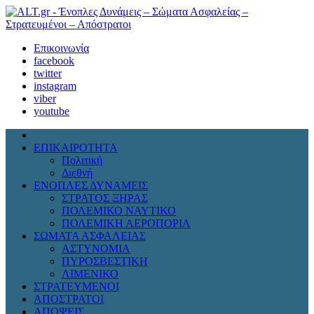
Επικοινωνία
facebook
twitter
instagram
viber
youtube
ΕΠΙΚΑΙΡΟΤΗΤΑ
Πολιτική
Διεθνή
ΕΝΟΠΛΕΣ ΔΥΝΑΜΕΙΣ
ΣΤΡΑΤΟΣ ΞΗΡΑΣ
ΠΟΛΕΜΙΚΟ ΝΑΥΤΙΚΟ
ΠΟΛΕΜΙΚΗ ΑΕΡΟΠΟΡΙΑ
ΣΩΜΑΤΑ ΑΣΦΑΛΕΙΑΣ
ΑΣΤΥΝΟΜΙΑ
ΠΥΡΟΣΒΕΣΤΙΚΗ
ΛΙΜΕΝΙΚΟ
ΣΤΡΑΤΕΥΜΕΝΟΙ
ΑΠΟΣΤΡΑΤΟΙ
ΑΠΟΨΕΙΣ