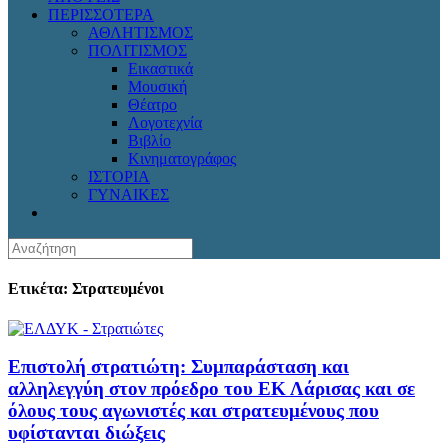
ΠΕΡΙΣΣΟΤΕΡΑ
ΑΘΛΗΤΙΣΜΟΣ
ΠΟΛΙΤΙΣΜΟΣ
Εικαστικά
Μουσική
Θέατρο
Λογοτεχνία
Βιβλίο
Κινηματογράφος
ΙΣΤΟΡΙΑ
ΓΥΝΑΙΚΕΣ
Ετικέτα: Στρατευμένοι
Επιστολή στρατιώτη: Συμπαράσταση και
αλληλεγγύη στον πρόεδρο του ΕΚ Λάρισας και σε
όλους τους αγωνιστές και στρατευμένους που
υφίστανται διώξεις