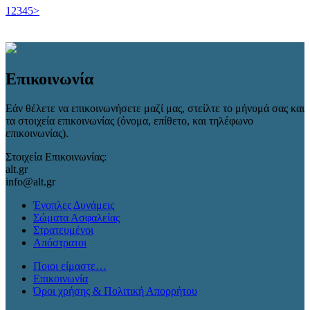
1
2
3
4
5
>
Επικοινωνία
Εάν θέλετε να επικοινωνήσετε μαζί μας, στείλτε το μήνυμά σας και
τα στοιχεία επικοινωνίας (όνομα, επίθετο, και τηλέφωνο
επικοινωνίας).
Στοιχεία Επικοινωνίας:
alt.gr
info@alt.gr
Ένοπλες Δυνάμεις
Σώματα Ασφαλείας
Στρατευμένοι
Απόστρατοι
Ποιοι είμαστε…
Επικοινωνία
Όροι χρήσης & Πολιτική Απορρήτου