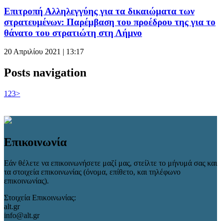
Επιτροπή Αλληλεγγύης για τα δικαιώματα των
στρατευμένων: Παρέμβαση του προέδρου της για το
θάνατο του στρατιώτη στη Λήμνο
20 Απριλίου 2021 | 13:17
Posts navigation
1
2
3
>
Επικοινωνία
Εάν θέλετε να επικοινωνήσετε μαζί μας, στείλτε το μήνυμά σας και
τα στοιχεία επικοινωνίας (όνομα, επίθετο, και τηλέφωνο
επικοινωνίας).
Στοιχεία Επικοινωνίας:
alt.gr
info@alt.gr