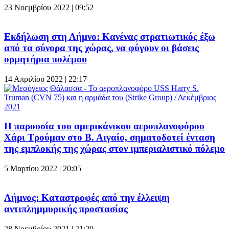
23 Νοεμβρίου 2022 | 09:52
Εκδήλωση στη Λήμνο: Κανένας στρατιωτικός έξω
από τα σύνορα της χώρας, να φύγουν οι βάσεις
ορμητήρια πολέμου
14 Απριλίου 2022 | 22:17
Η παρουσία του αμερικάνικου αεροπλανοφόρου
Χάρι Τρούμαν στο Β. Αιγαίο, σηματοδοτεί ένταση
της εμπλοκής της χώρας στον ιμπεριαλιστικό πόλεμο
5 Μαρτίου 2022 | 20:05
Λήμνος: Καταστροφές από την έλλειψη
αντιπλημμυρικής προστασίας
28 Νοεμβρίου 2021 | 21:20