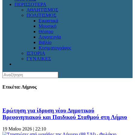
ΠΕΡΙΣΣΟΤΕΡΑ
ΑΘΛΗΤΙΣΜΟΣ
ΠΟΛΙΤΙΣΜΟΣ
Εικαστικά
Μουσική
Θέατρο
Λογοτεχνία
Βιβλίο
Κινηματογράφος
ΙΣΤΟΡΙΑ
ΓΥΝΑΙΚΕΣ
Ετικέτα: Λήμνος
Ερώτηση για ίδρυση νέου Δημοτικού
Βρεφονηπιακού και Παιδικού Σταθμού στη Λήμνο
19 Μαΐου 2026 | 22:10