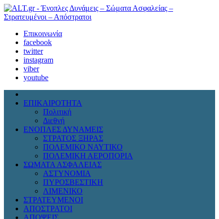
Επικοινωνία
facebook
twitter
instagram
viber
youtube
ΕΠΙΚΑΙΡΟΤΗΤΑ
Πολιτική
Διεθνή
ΕΝΟΠΛΕΣ ΔΥΝΑΜΕΙΣ
ΣΤΡΑΤΟΣ ΞΗΡΑΣ
ΠΟΛΕΜΙΚΟ ΝΑΥΤΙΚΟ
ΠΟΛΕΜΙΚΗ ΑΕΡΟΠΟΡΙΑ
ΣΩΜΑΤΑ ΑΣΦΑΛΕΙΑΣ
ΑΣΤΥΝΟΜΙΑ
ΠΥΡΟΣΒΕΣΤΙΚΗ
ΛΙΜΕΝΙΚΟ
ΣΤΡΑΤΕΥΜΕΝΟΙ
ΑΠΟΣΤΡΑΤΟΙ
ΑΠΟΨΕΙΣ