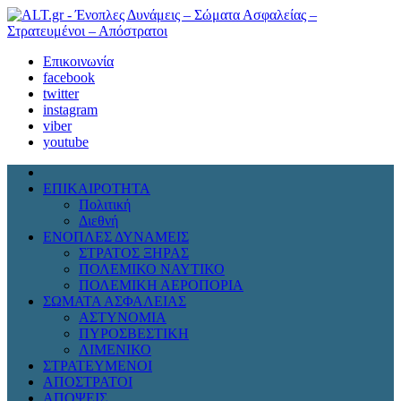
Επικοινωνία
facebook
twitter
instagram
viber
youtube
ΕΠΙΚΑΙΡΟΤΗΤΑ
Πολιτική
Διεθνή
ΕΝΟΠΛΕΣ ΔΥΝΑΜΕΙΣ
ΣΤΡΑΤΟΣ ΞΗΡΑΣ
ΠΟΛΕΜΙΚΟ ΝΑΥΤΙΚΟ
ΠΟΛΕΜΙΚΗ ΑΕΡΟΠΟΡΙΑ
ΣΩΜΑΤΑ ΑΣΦΑΛΕΙΑΣ
ΑΣΤΥΝΟΜΙΑ
ΠΥΡΟΣΒΕΣΤΙΚΗ
ΛΙΜΕΝΙΚΟ
ΣΤΡΑΤΕΥΜΕΝΟΙ
ΑΠΟΣΤΡΑΤΟΙ
ΑΠΟΨΕΙΣ