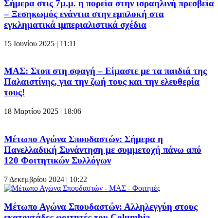
Σήμερα στις 7μ.μ. η πορεία στην ισραηλινή πρεσβεία
– Ξεσηκωμός ενάντια στην εμπλοκή στα
εγκληματικά ιμπεριαλιστικά σχέδια
15 Ιουνίου 2025 | 11:11
ΜΑΣ: Στοπ στη σφαγή – Είμαστε με τα παιδιά της
Παλαιστίνης, για την ζωή τους και την ελευθερία
τους!
18 Μαρτίου 2025 | 18:06
Μέτωπο Αγώνα Σπουδαστών: Σήμερα η
Πανελλαδική Συνάντηση με συμμετοχή πάνω από
120 Φοιτητικών Συλλόγων
7 Δεκεμβρίου 2024 | 10:22
Μέτωπο Αγώνα Σπουδαστών: Αλληλεγγύη στους
εκατοντάδες φοιτητές του Columbia