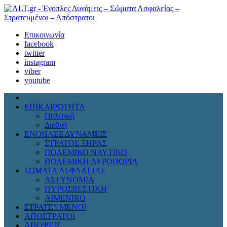
Επικοινωνία
facebook
twitter
instagram
viber
youtube
ΕΠΙΚΑΙΡΟΤΗΤΑ
Πολιτική
Διεθνή
ΕΝΟΠΛΕΣ ΔΥΝΑΜΕΙΣ
ΣΤΡΑΤΟΣ ΞΗΡΑΣ
ΠΟΛΕΜΙΚΟ ΝΑΥΤΙΚΟ
ΠΟΛΕΜΙΚΗ ΑΕΡΟΠΟΡΙΑ
ΣΩΜΑΤΑ ΑΣΦΑΛΕΙΑΣ
ΑΣΤΥΝΟΜΙΑ
ΠΥΡΟΣΒΕΣΤΙΚΗ
ΛΙΜΕΝΙΚΟ
ΣΤΡΑΤΕΥΜΕΝΟΙ
ΑΠΟΣΤΡΑΤΟΙ
ΑΠΟΨΕΙΣ