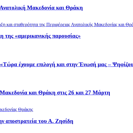
 Ανατολική Μακεδονία και Θράκη
λη της «αμερικανικής παρουσίας»
 «Τώρα έχουμε επιλογή και στην Ένωσή μας – Ψηφίζ
 Μακεδονία και Θράκη στις 26 και 27 Μάρτη
ν αποστρατεία του Α. Ζησίδη