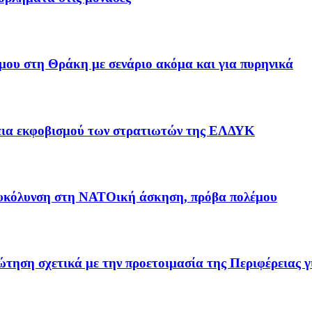
μου στη Θράκη με σενάριο ακόμα και για πυρηνικά
θεια εκφοβισμού των στρατιωτών της ΕΛΔΥΚ
ιευκόλυνση στη ΝΑΤΟική άσκηση, πρόβα πολέμου
ηση σχετικά με την προετοιμασία της Περιφέρειας γι