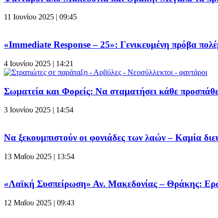
11 Ιουνίου 2025 | 09:45
«Immediate Response – 25»: Γενικευμένη πρόβα πολέ
4 Ιουνίου 2025 | 14:21
Σωματεία και Φορείς: Να σταματήσει κάθε προσπά
3 Ιουνίου 2025 | 14:54
Να ξεκουμπιστούν οι φονιάδες των λαών – Καμία δ
13 Μαΐου 2025 | 13:54
«Λαϊκή Συσπείρωση» Αν. Μακεδονίας – Θράκης: Ερώτ
12 Μαΐου 2025 | 09:43