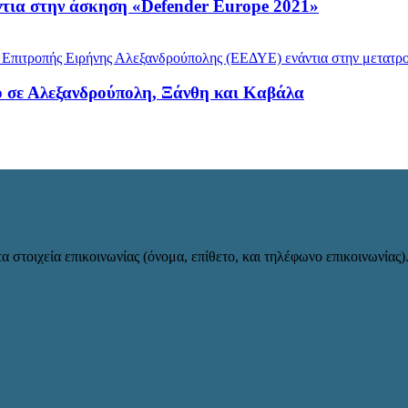
ντια στην άσκηση «Defender Europe 2021»
ο σε Αλεξανδρούπολη, Ξάνθη και Καβάλα
α στοιχεία επικοινωνίας (όνομα, επίθετο, και τηλέφωνο επικοινωνίας)