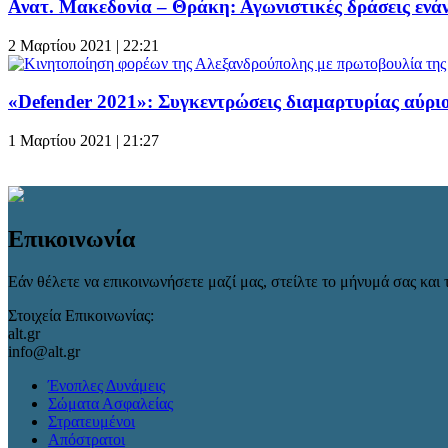
Ανατ. Μακεδονία – Θράκη: Αγωνιστικές δράσεις ενά
2 Μαρτίου 2021 | 22:21
«Defender 2021»: Συγκεντρώσεις διαμαρτυρίας αύρι
1 Μαρτίου 2021 | 21:27
Επικοινωνία
Εάν θέλετε να επικοινωνήσετε μαζί μας, στείλτε το μήνυμά σας και τ
Στοιχεία Επικοινωνίας:
alt.gr
info@alt.gr
Ένοπλες Δυνάμεις
Σώματα Ασφαλείας
Στρατευμένοι
Απόστρατοι