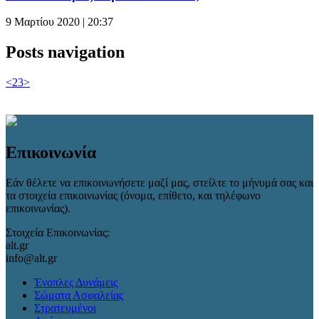
9 Μαρτίου 2020 | 20:37
Posts navigation
<
2
3
>
Επικοινωνία
Εάν θέλετε να επικοινωνήσετε μαζί μας, στείλτε το μήνυμά σας και
τα στοιχεία επικοινωνίας (όνομα, επίθετο, και τηλέφωνο
επικοινωνίας).
Στοιχεία Επικοινωνίας:
alt.gr
info@alt.gr
Ένοπλες Δυνάμεις
Σώματα Ασφαλείας
Στρατευμένοι