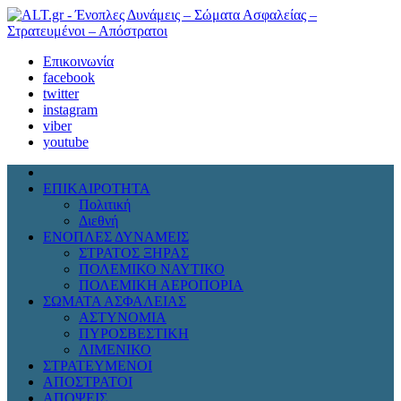
Επικοινωνία
facebook
twitter
instagram
viber
youtube
ΕΠΙΚΑΙΡΟΤΗΤΑ
Πολιτική
Διεθνή
ΕΝΟΠΛΕΣ ΔΥΝΑΜΕΙΣ
ΣΤΡΑΤΟΣ ΞΗΡΑΣ
ΠΟΛΕΜΙΚΟ ΝΑΥΤΙΚΟ
ΠΟΛΕΜΙΚΗ ΑΕΡΟΠΟΡΙΑ
ΣΩΜΑΤΑ ΑΣΦΑΛΕΙΑΣ
ΑΣΤΥΝΟΜΙΑ
ΠΥΡΟΣΒΕΣΤΙΚΗ
ΛΙΜΕΝΙΚΟ
ΣΤΡΑΤΕΥΜΕΝΟΙ
ΑΠΟΣΤΡΑΤΟΙ
ΑΠΟΨΕΙΣ